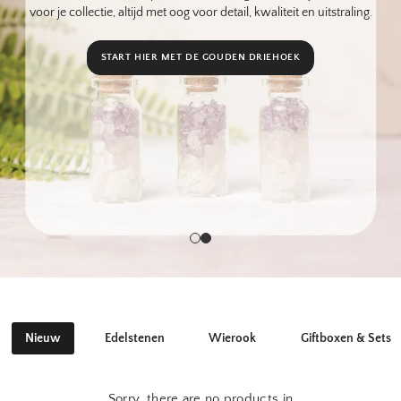
Zet je notificaties aan
voor je collectie, altijd met oog voor detail, kwaliteit en uitstraling.
START HIER MET DE GOUDEN DRIEHOEK
Nieuw
Edelstenen
Wierook
Giftboxen & Sets
Sorry, there are no products in