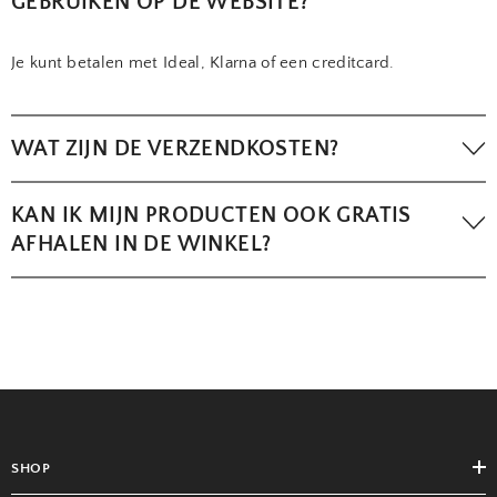
GEBRUIKEN OP DE WEBSITE?
Je kunt betalen met Ideal, Klarna of een creditcard.
WAT ZIJN DE VERZENDKOSTEN?
Bezorging binnen Nederland en België is helemaal gratis vanaf
KAN IK MIJN PRODUCTEN OOK GRATIS
een bestelling boven de €50,-
AFHALEN IN DE WINKEL?
Ja, dat kan zeker! Kies bij het afrekenen voor de optie 'afhalen
in Vlissingen'.
SHOP