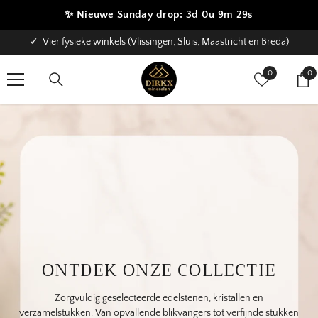
✨ Nieuwe Sunday drop:
3d 0u 9m 28s
GA NAAR DE INHOUD
✓ Gratis verzending vanaf €50 euro
Verlanglijstje
0
0
0
art
ONTDEK ONZE COLLECTIE
laagste prijzen, uniekste variatie en grootste give-away tot nu
Zorgvuldig geselecteerde edelstenen, kristallen en
toe.
verzamelstukken. Van opvallende blikvangers tot verfijnde stukken